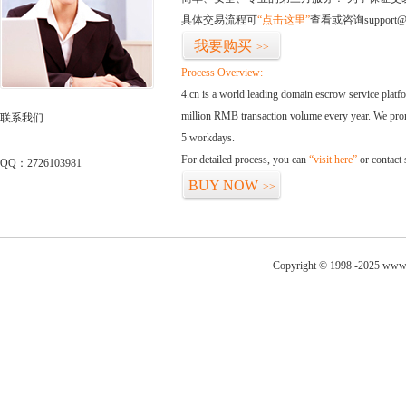
具体交易流程可
“点击这里”
查看或咨询support@
我要购买
>>
Process Overview:
4.cn is a world leading domain escrow service plat
million RMB transaction volume every year. We promi
联系我们
5 workdays.
For detailed process, you can
“visit here”
or contact
QQ：2726103981
BUY NOW
>>
Copyright © 1998 -2025 www.