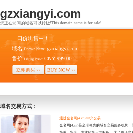
gzxiangyi.com
您正在访问的域名可以转让!This domain name is for sale!
一口价出售中！
域名
gzxiangyi.com
Domain Name:
售价
CNY 999.00
Listing Price:
立即购买
BUY NOW
>>
>>
域名交易方式：
通过金名网(4.cn) 中介交易
金名网(4.cn)是全球领先的域名交易服务机
简单、安全、专业的第三方服务！ 为了保证交